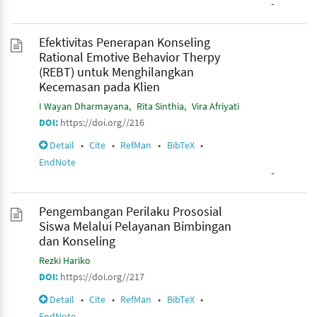
-
Efektivitas Penerapan Konseling
Rational Emotive Behavior Therpy
(REBT) untuk Menghilangkan
Kecemasan pada Klien
I Wayan Dharmayana
Rita Sinthia
Vira Afriyati
DOI:
https://doi.org//216
Detail
•
Cite
•
RefMan
•
BibTeX
•
EndNote
-
Pengembangan Perilaku Prososial
Siswa Melalui Pelayanan Bimbingan
dan Konseling
Rezki Hariko
DOI:
https://doi.org//217
Detail
•
Cite
•
RefMan
•
BibTeX
•
EndNote