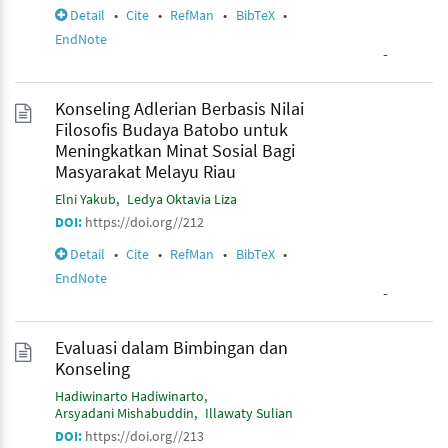
Detail
•
Cite
•
RefMan
•
BibTeX
•
EndNote
-
Konseling Adlerian Berbasis Nilai
Filosofis Budaya Batobo untuk
Meningkatkan Minat Sosial Bagi
Masyarakat Melayu Riau
Elni Yakub
Ledya Oktavia Liza
DOI:
https://doi.org//212
Detail
•
Cite
•
RefMan
•
BibTeX
•
EndNote
-
Evaluasi dalam Bimbingan dan
Konseling
Hadiwinarto Hadiwinarto
Arsyadani Mishabuddin
Illawaty Sulian
DOI:
https://doi.org//213