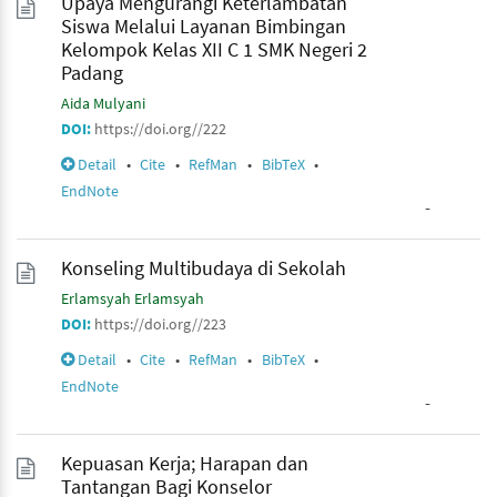
Upaya Mengurangi Keterlambatan
Siswa Melalui Layanan Bimbingan
Kelompok Kelas XII C 1 SMK Negeri 2
Padang
Aida Mulyani
DOI:
https://doi.org//222
Detail
•
Cite
•
RefMan
•
BibTeX
•
EndNote
-
Konseling Multibudaya di Sekolah
Erlamsyah Erlamsyah
DOI:
https://doi.org//223
Detail
•
Cite
•
RefMan
•
BibTeX
•
EndNote
-
Kepuasan Kerja; Harapan dan
Tantangan Bagi Konselor