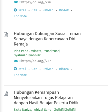
DOI:
https://doi.org//226
Detail
•
Cite
•
RefMan
•
BibTeX
•
EndNote
-
Hubungan Dukungan Sosial Teman
Sebaya dengan Kepercayaan Diri
Remaja
Pina Pandu Winata
Yusri Yusri
Syahniar Syahniar
DOI:
https://doi.org//227
Detail
•
Cite
•
RefMan
•
BibTeX
•
EndNote
-
Hubungan Kemampuan
Menyelesaikan Tugas Pelajaran
dengan Hasil Belajar Peserta Didik
Siska Nariza
Afrizal Sano
Zulkifli Zulkifli