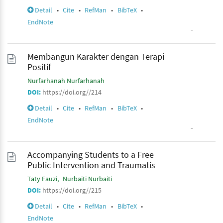
Detail
•
Cite
•
RefMan
•
BibTeX
•
EndNote
-
Membangun Karakter dengan Terapi
Positif
Nurfarhanah Nurfarhanah
DOI:
https://doi.org//214
Detail
•
Cite
•
RefMan
•
BibTeX
•
EndNote
-
Accompanying Students to a Free
Public Intervention and Traumatis
Taty Fauzi
Nurbaiti Nurbaiti
DOI:
https://doi.org//215
Detail
•
Cite
•
RefMan
•
BibTeX
•
EndNote