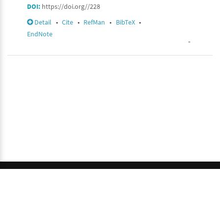
DOI:
https://doi.org//228
Detail
•
Cite
•
RefMan
•
BibTeX
•
EndNote
-
© 2026 GCI, Global Conferences Index, Lda - All rights
reserved.
Privacy & Policy
About us
Sitemap