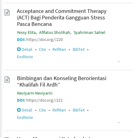
Acceptance and Commitment Therapy
(ACT) Bagi Penderita Gangguan Stress
Pasca Bencana
Yessy Elita
Afifatus Sholihah
Syahriman Sahiel
DOI:
https://doi.org//220
Detail
•
Cite
•
RefMan
•
BibTeX
•
EndNote
-
Bimbingan dan Konseling Berorientasi
“Khalifah Fil Ardh”
Neviyarni Neviyarni
DOI:
https://doi.org//221
Detail
•
Cite
•
RefMan
•
BibTeX
•
EndNote
-